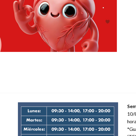
Sem
10/8
hora
*Gua