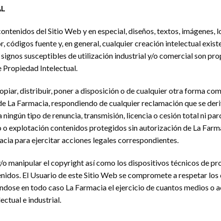
AL
ontenidos del Sitio Web y en especial, diseños, textos, imágenes, 
códigos fuente y, en general, cualquier creación intelectual existen
 signos susceptibles de utilización industrial y/o comercial son pr
e Propiedad Intelectual.
piar, distribuir, poner a disposición o de cualquier otra forma c
 de La Farmacia, respondiendo de cualquier reclamación que se deri
 ningún tipo de renuncia, transmisión, licencia o cesión total ni par
o o explotación contenidos protegidos sin autorización de La Farma
cia para ejercitar acciones legales correspondientes.
y/o manipular el copyright así como los dispositivos técnicos de p
nidos. El Usuario de este Sitio Web se compromete a respetar los 
ándose en todo caso La Farmacia el ejercicio de cuantos medios o 
ctual e industrial.