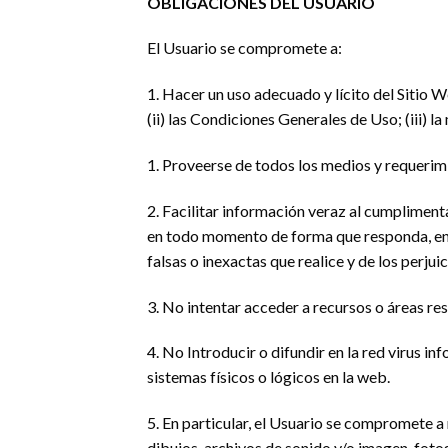
OBLIGACIONES DEL USUARIO
El Usuario se compromete a:
1. Hacer un uso adecuado y lícito del Sitio 
(ii) las Condiciones Generales de Uso; (iii) 
1. Proveerse de todos los medios y requerim
2. Facilitar información veraz al cumpliment
en todo momento de forma que responda, en c
falsas o inexactas que realice y de los perjui
3. No intentar acceder a recursos o áreas res
4. No Introducir o difundir en la red virus i
sistemas físicos o lógicos en la web.
5. En particular, el Usuario se compromete a 
dibujos, archivos de sonido y/o imagen, fotog