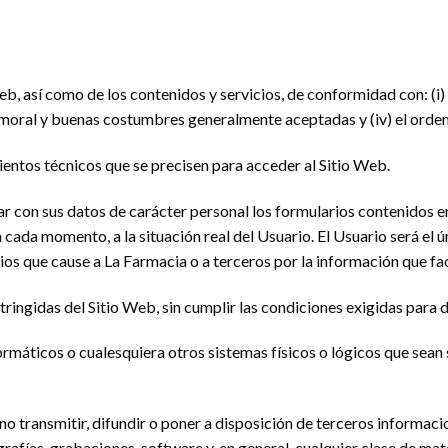
Web, así como de los contenidos y servicios, de conformidad con: (i
la moral y buenas costumbres generalmente aceptadas y (iv) el orden
ientos técnicos que se precisen para acceder al Sitio Web.
ar con sus datos de carácter personal los formularios contenidos e
ada momento, a la situación real del Usuario. El Usuario será el 
cios que cause a La Farmacia o a terceros por la información que fac
tringidas del Sitio Web, sin cumplir las condiciones exigidas para 
nformáticos o cualesquiera otros sistemas físicos o lógicos que sea
no transmitir, difundir o poner a disposición de terceros informaci
rafías, grabaciones, software y, en general, cualquier clase de mat