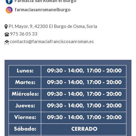
Farmacia San Román el Burgo
farmaciasanromanelburgo
Pl. Mayor, 9, 42300 El Burgo de Osma, Soria
975 36 05 33
contacto@farmaciafranciscosanroman.es