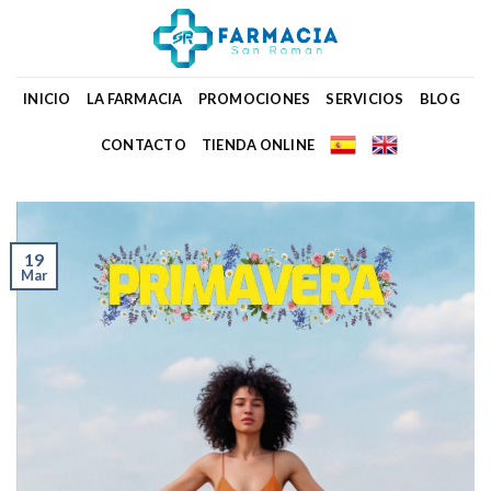
Skip
to
content
INICIO
LA FARMACIA
PROMOCIONES
SERVICIOS
BLOG
CONTACTO
TIENDA ONLINE
19
Mar